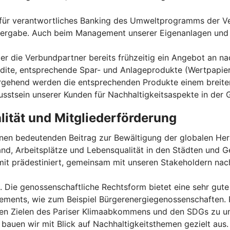
n für verantwortliches Banking des Umweltprogramms der Ver
vergabe. Auch beim Management unserer Eigenanlagen und 
r die Verbundpartner bereits frühzeitig ein Angebot an nac
redite, entsprechende Spar- und Anlageprodukte (Wertpapie
rgehend werden die entsprechenden Produkte einem breiten
usstsein unserer Kunden für Nachhaltigkeitsaspekte in de
lität und Mitgliederförderung
einen bedeutenden Beitrag zur Bewältigung der globalen Her
tand, Arbeitsplätze und Lebensqualität in den Städten und 
it prädestiniert, gemeinsam mit unseren Stakeholdern nach
. Die genossenschaftliche Rechtsform bietet eine sehr gute
ents, wie zum Beispiel Bürgerenergiegenossenschaften. Re
den Zielen des Pariser Klimaabkommens und den SDGs zu un
 bauen wir mit Blick auf Nachhaltigkeitsthemen gezielt aus