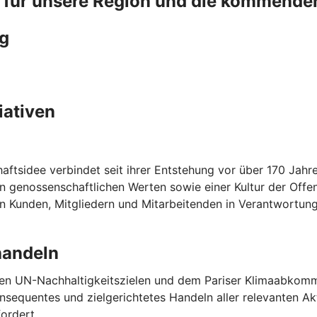
- für unsere Region und die kommende
ng
iativen
tsidee verbindet seit ihrer Entstehung vor über 170 Jahren
 genossenschaftlichen Werten sowie einer Kultur der Offen
 Kunden, Mitgliedern und Mitarbeitenden in Verantwortung
handeln
den UN-Nachhaltigkeitszielen und dem Pariser Klimaabkomme
nsequentes und zielgerichtetes Handeln aller relevanten Ak
fordert.