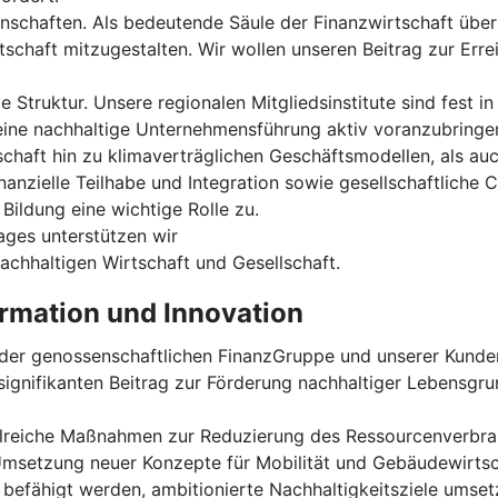
enschaften. Als bedeutende Säule der Finanzwirtschaft übe
schaft mitzugestalten. Wir wollen unseren Beitrag zur Err
Struktur. Unsere regionalen Mitgliedsinstitute sind fest in
r eine nachhaltige Unternehmensführung aktiv voranzubrin
chaft hin zu klimaverträglichen Geschäftsmodellen, als au
anzielle Teilhabe und Integration sowie gesellschaftliche 
Bildung eine wichtige Rolle zu.
ges unterstützen wir
achhaltigen Wirtschaft und Gesellschaft.
rmation und Innovation
t der genossenschaftlichen FinanzGruppe und unserer Kunde
 signifikanten Beitrag zur Förderung nachhaltiger Lebensgr
zahlreiche Maßnahmen zur Reduzierung des Ressourcenverbr
Umsetzung neuer Konzepte für Mobilität und Gebäudewirtscha
efähigt werden, ambitionierte Nachhaltigkeitsziele umsetze